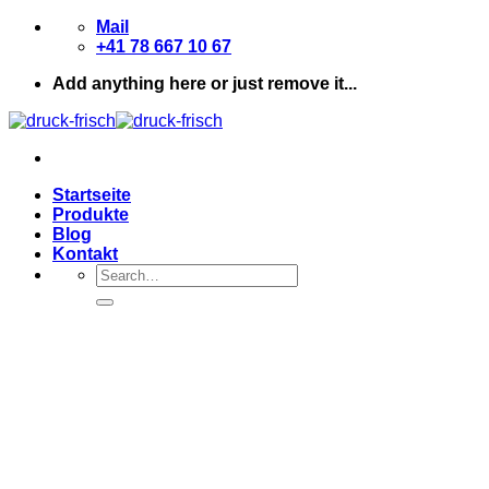
Zum
Mail
Inhalt
+41 78 667 10 67
springen
Add anything here or just remove it...
Startseite
Produkte
Blog
Kontakt