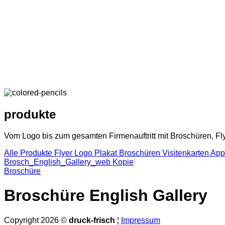
produkte
Vom Logo bis zum gesamten Firmenauftritt mit Broschüren, Fly
Alle Produkte
Flyer
Logo
Plakat
Broschüren
Visitenkarten
App
Brosch_English_Gallery_web Kopie
Broschüre
Broschüre English Gallery
Copyright 2026 ©
druck-frisch
¦
Impressum