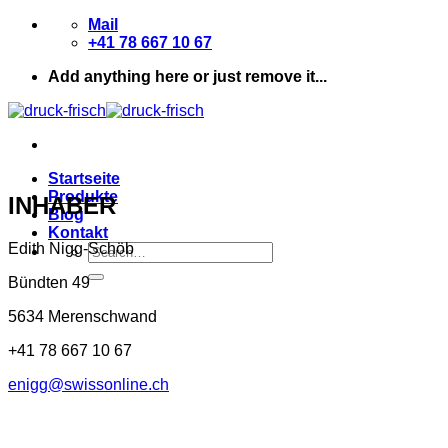
Zum
Mail
Inhalt
+41 78 667 10 67
springen
Add anything here or just remove it...
Startseite
Produkte
INHABER
Blog
Kontakt
Edith Nigg-Schöb
Bündten 49
5634 Merenschwand
+41 78 667 10 67
enigg@swissonline.ch